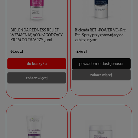
BIELENDA REDNESS RELIEF
Bielenda RETI-POWER VC - Pre
WZMACNIAJĄCO-ŁAGODZĄCY
Peel Spray przygotowujący do
KREM DO TWARZY 50ml
zabiegu 150ml
69,00 zł
31,90 zł
powiadom o dostępności
do koszyka
zobacz więcej
zobacz więcej