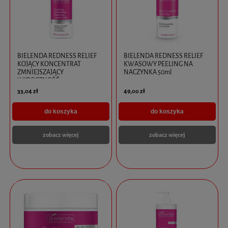
BIELENDA REDNESS RELIEF
BIELENDA REDNESS RELIEF
KOJĄCY KONCENTRAT
KWASOWY PEELING NA
ZMNIEJSZAJĄCY
NACZYNKA 50ml
WIDOCZNOŚĆ
ZACZERWIENIEŃ 30ml
33,04 zł
49,00 zł
do koszyka
do koszyka
zobacz więcej
zobacz więcej