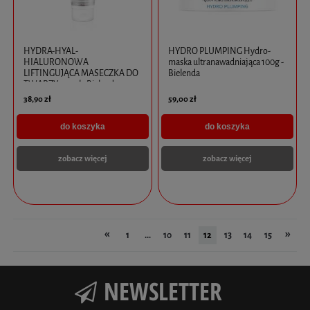
HYDRA-HYAL-
HYDRO PLUMPING Hydro-
HIALURONOWA
maska ultranawadniająca 100g -
LIFTINGUJĄCA MASECZKA DO
Bielenda
TWARZY 175ml - Bielenda
38,90 zł
59,00 zł
do koszyka
do koszyka
zobacz więcej
zobacz więcej
«
»
1
...
10
11
12
13
14
15
NEWSLETTER