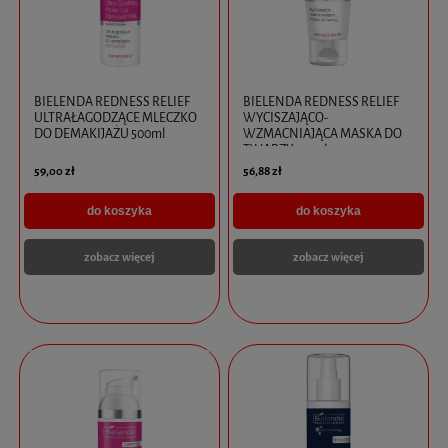
BIELENDA REDNESS RELIEF
BIELENDA REDNESS RELIEF
ULTRAŁAGODZĄCE MLECZKO
WYCISZAJĄCO-
DO DEMAKIJAŻU 500ml
WZMACNIAJĄCA MASKA DO
TWARZY 150ml
59,00 zł
56,88 zł
do koszyka
do koszyka
zobacz więcej
zobacz więcej