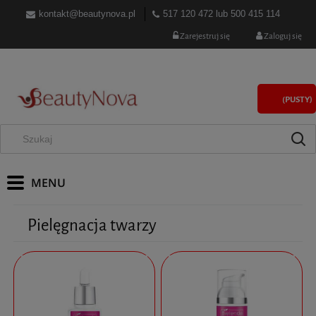
kontakt@beautynova.pl
517 120 472
lub
500 415 114
Zarejestruj się
Zaloguj się
(PUSTY)
Pielęgnacja twarzy