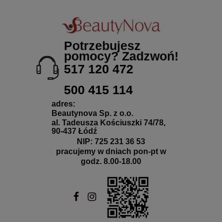
Potrzebujesz
pomocy? Zadzwoń!
517 120 472
500 415 114
adres:
Beautynova Sp. z o.o.
al. Tadeusza Kościuszki 74/78,
90-437 Łódź
NIP: 725 231 36 53
pracujemy w dniach pon-pt w
godz. 8.00-18.00