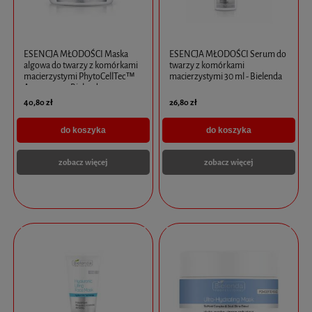
ESENCJA MŁODOŚCI Maska
ESENCJA MŁODOŚCI Serum do
algowa do twarzy z komórkami
twarzy z komórkami
macierzystymi PhytoCellTec™
macierzystymi 30 ml - Bielenda
Argan 190g -Bielenda
40,80 zł
26,80 zł
do koszyka
do koszyka
zobacz więcej
zobacz więcej