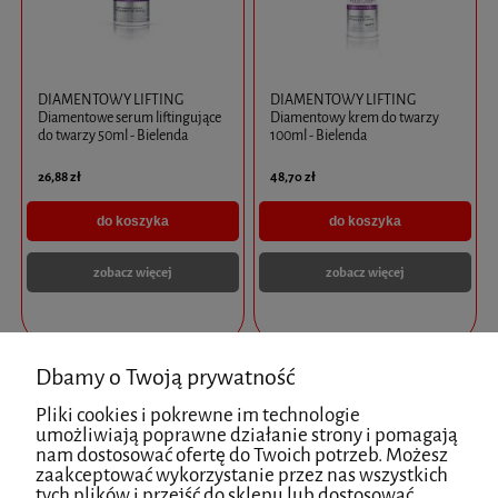
DIAMENTOWY LIFTING
DIAMENTOWY LIFTING
Diamentowe serum liftingujące
Diamentowy krem do twarzy
do twarzy 50ml - Bielenda
100ml - Bielenda
26,88 zł
48,70 zł
do koszyka
do koszyka
zobacz więcej
zobacz więcej
Dbamy o Twoją prywatność
Pliki cookies i pokrewne im technologie
umożliwiają poprawne działanie strony i pomagają
nam dostosować ofertę do Twoich potrzeb. Możesz
zaakceptować wykorzystanie przez nas wszystkich
tych plików i przejść do sklepu lub dostosować