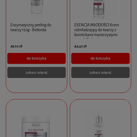
Enzymatyczny peeling do
ESENCJA MŁODOŚCI Krem
twarzy 150g - Bielenda
odmładzający do twarzy z
komórkami macierzystymi
100ml -Bielenda
29,10 zł
42,57 zł
do koszyka
do koszyka
zobacz więcej
zobacz więcej